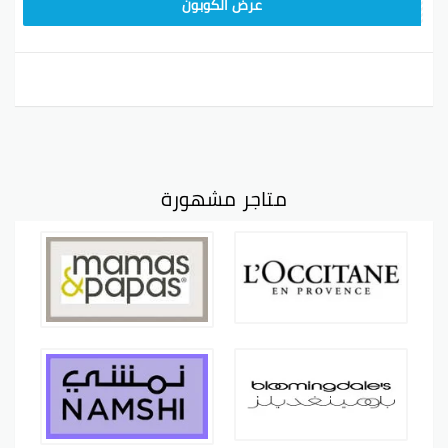
BB32
عرض الكوبون
متاجر مشهورة