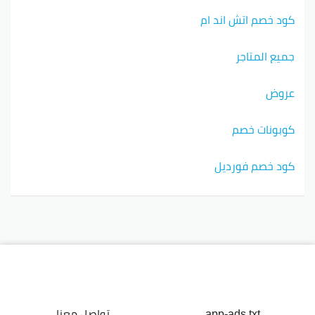
كود خصم اتش اند ام
جميع المتاجر
عروض
كوبونات خصم
كود خصم فورديل
app-ads.txt
تواصل معنا