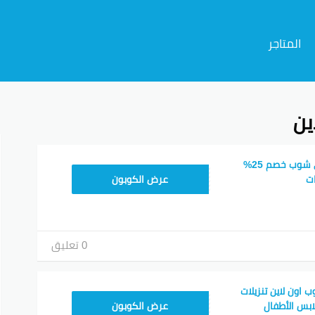
المتاجر
ين
م
أقوى كود خصم بيبي شوب خصم 25%
BB32
ت
عرض الكوبون
0 تعليق
اون لاين تنزيلات
BB32
عرض الكوبون