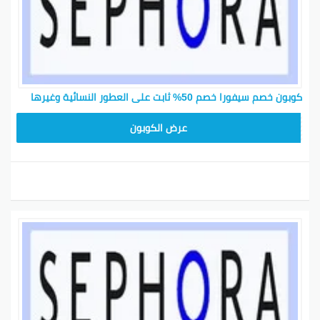
كوبون خصم سيفورا خصم 50% ثابت على العطور النسائية وغيرها
CP180
عرض الكوبون