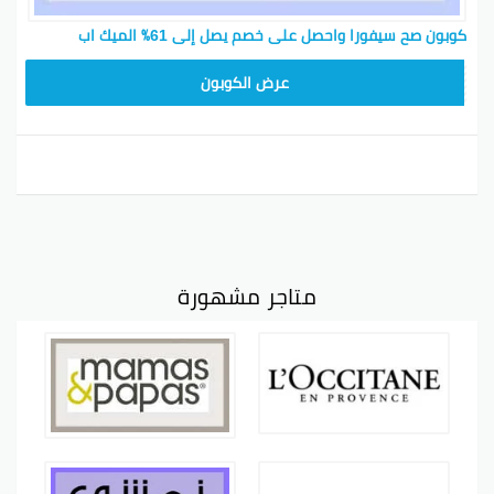
كوبون صح سيفورا واحصل على خصم يصل إلى 61٪ الميك اب
CX181
عرض الكوبون
متاجر مشهورة