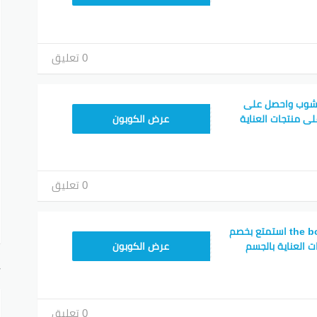
0 تعليق
 شوب واحصل على
AC45
صل إلى 51٪ على منتجات العناية
عرض الكوبون
0 تعليق
كود خصم the body shop استمتع بخصم
AC45
عرض الكوبون
أ
0 تعليق