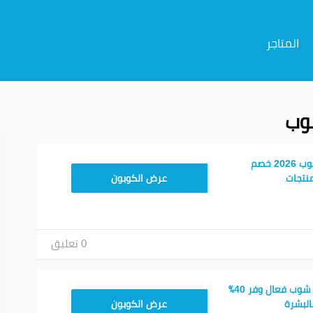
المتاجر
وب
م
كود خصم ذا بودي شوب 2026 خصم
AC45
نتجات
عرض الكوبون
0 تعليق
كوبون خصم ذا بودي شوب فعال وفر 40٪
BS48
البشرة
عرض الكوبون