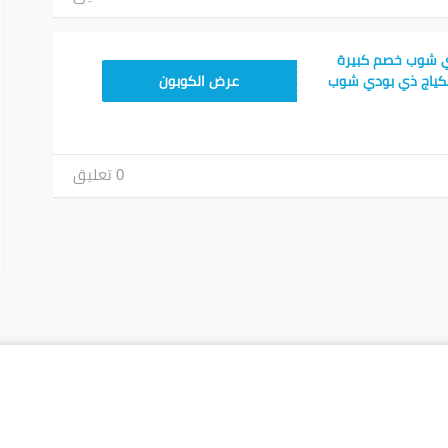
 شوب خصم كبيرة
AC45
مكياج ذي بودي شوب
عرض الكوبون
0 تعليق