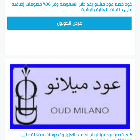
كود خصم عود ميلانو رغد دايز السعودية وفر 38٪ خصومات إضافية
على منتجات للعناية بالبشرة‎
M91
عرض الكوبون
كود خصم عود ميلانو نجلاء عبد العزيز وخصومات مذهلة على