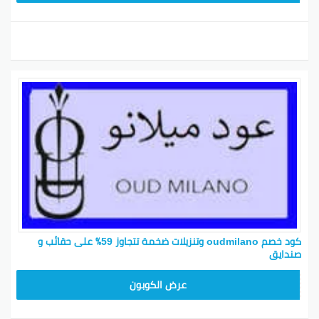
كود خصم oudmilano وتنزيلات ضخمة تتجاوز 59٪ على حقائب و
صندايق
M91
عرض الكوبون