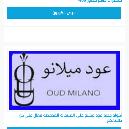
معطرات جسم تتجاوز 50%
M91
عرض الكوبون
اكواد خصم عود ميلانو على المنتجات المخفضة فعال على كل
طلبياتكم