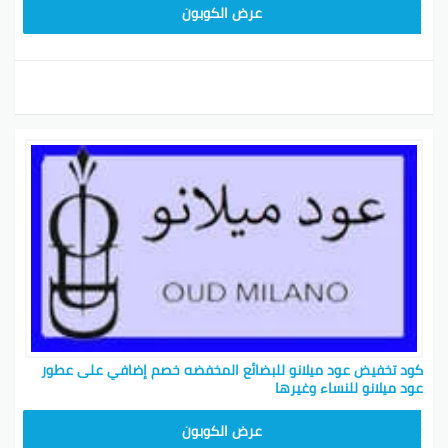
M91
عرض الكوبون
كود تخفيض عود ميلانو للبضائع المخفضه خصم إضافي على عطور
عود ميلانو للنساء وغيرها
GHAFI
عرض الكوبون