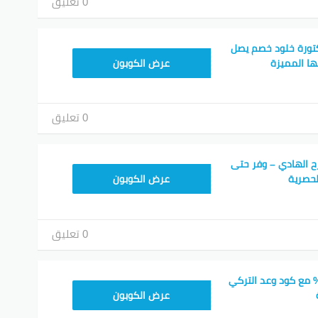
0 تعليق
تورة خلود خصم يصل
BOT24
عرض الكوبون
0 تعليق
ح الهادي – وفر حتى
BOT24
عرض الكوبون
0 تعليق
صل على خصم 50% مع كود وعد التركي
F53EADB4
عرض الكوبون