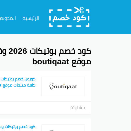
تخطي
إلى
الرئيسية
المدونة
المحتوى
موقع boutiqaat
كافة منتجات موقع boutiqaat
مشاركة
كود خصم بوتيكات وع