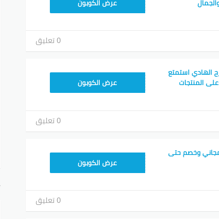
F53EADB4
الجمال
عرض الكوبون
0 تعليق
ح الهادي استمتع
F53EADB4
ات حتى 50% على المنتجات
عرض الكوبون
0 تعليق
مجاني وخصم حتى
F53EADB4
عرض الكوبون
أ
0 تعليق