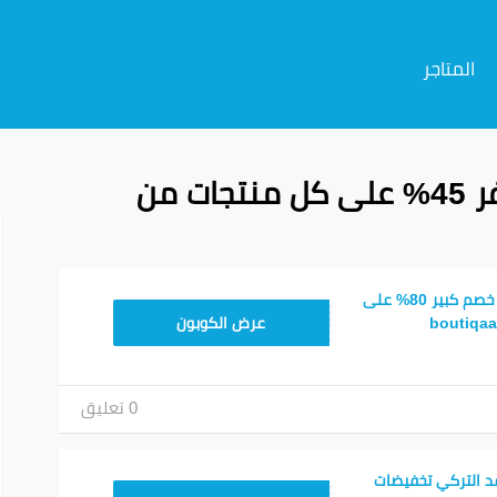
المتاجر
كود خصم بوتيكات 2026 وفر 45% على كل منتجات من
م
كوبون خصم بوتيكات خصم كبير 80% على
BOT24
عرض الكوبون
0 تعليق
د التركي تخفيضات