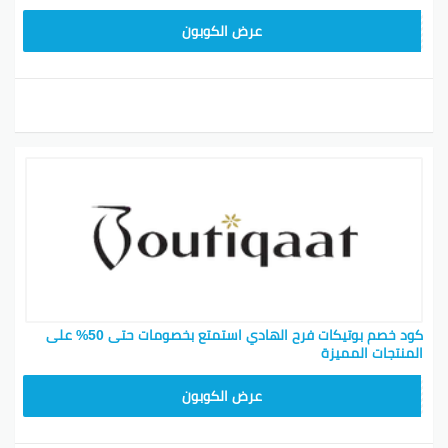
F53EADB4
عرض الكوبون
كود خصم بوتيكات فرح الهادي استمتع بخصومات حتى 50% على
المنتجات المميزة
F53EADB4
عرض الكوبون