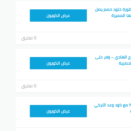
تورة خلود خصم يصل
BOT24
عرض الكوبون
0 تعليق
ح الهادي – وفر حتى
BOT24
عرض الكوبون
0 تعليق
صل على خصم 50% مع كود وعد التركي
F53EADB4
عرض الكوبون