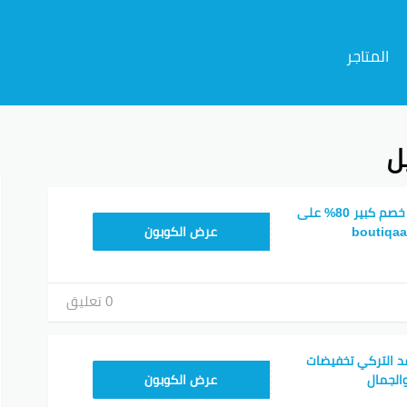
المتاجر
ل
م
كوبون خصم بوتيكات خصم كبير 80% على
BOT24
عرض الكوبون
0 تعليق
د التركي تخفيضات
F53EADB4
الجمال
عرض الكوبون