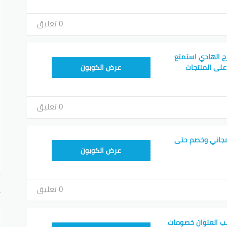
0 تعليق
ح الهادي استمتع
F53EADB4
ات حتى 50% على المنتجات
عرض الكوبون
0 تعليق
مجاني وخصم حتى
F53EADB4
عرض الكوبون
0 تعليق
أ
نب العلوان خصومات