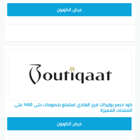
F53EADB4
عرض الكوبون
كود خصم بوتيكات فرح الهادي استمتع بخصومات حتى 50% على
المنتجات المميزة
F53EADB4
عرض الكوبون