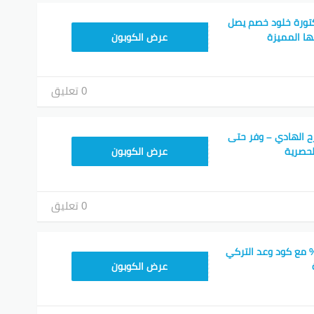
تورة خلود خصم يصل
BOT24
عرض الكوبون
0 تعليق
ح الهادي – وفر حتى
BOT24
عرض الكوبون
0 تعليق
صل على خصم 50% مع كود وعد التركي
F53EADB4
عرض الكوبون