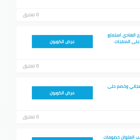
0 تعليق
ح الهادي استمتع
F53EADB4
ات حتى 50% على المنتجات
عرض الكوبون
0 تعليق
مجاني وخصم حتى
F53EADB4
عرض الكوبون
0 تعليق
أ
نب العلوان خصومات