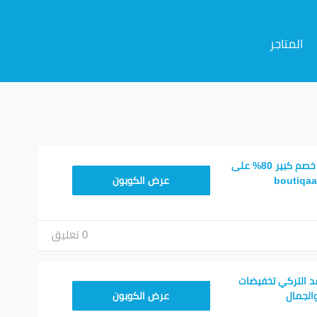
المتاجر
م
كوبون خصم بوتيكات خصم كبير 80% على
BOT24
عرض الكوبون
0 تعليق
د التركي تخفيضات
F53EADB4
الجمال
عرض الكوبون