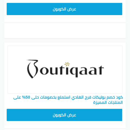
F53EADB4
عرض الكوبون
كود خصم بوتيكات فرح الهادي استمتع بخصومات حتى 50% على
المنتجات المميزة
F53EADB4
عرض الكوبون