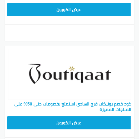
F53EADB4
عرض الكوبون
كود خصم بوتيكات فرح الهادي استمتع بخصومات حتى 50% على
المنتجات المميزة
F53EADB4
عرض الكوبون