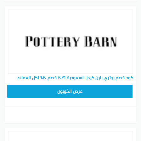
كود خصم بوتري بارن كيدز السعودية ٢٠٢٦ خصم ٢٠٪ لكل العملاء
Z4HY
عرض الكوبون