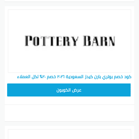
كود خصم بوتري بارن كيدز السعودية ٢٠٢٦ خصم ٢٠٪ لكل العملاء
Z4HY
عرض الكوبون