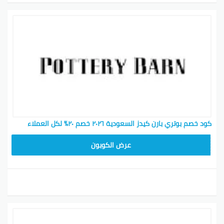
كود خصم بوتري بارن كيدز السعودية ٢٠٢٦ خصم ٢٠٪ لكل العملاء
Z4HY
عرض الكوبون