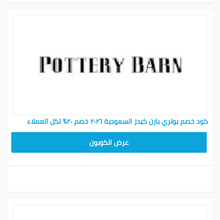
كود خصم بوتري بارن كيدز السعودية ٢٠٢٦ خصم ٢٠٪ لكل العملاء
Z4HY
عرض الكوبون