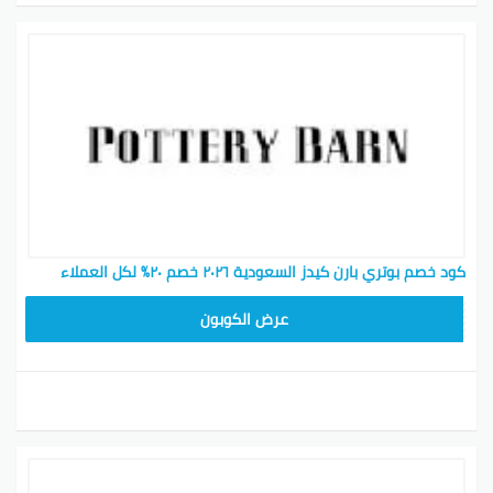
كود خصم بوتري بارن كيدز السعودية ٢٠٢٦ خصم ٢٠٪ لكل العملاء
Z4HY
عرض الكوبون