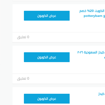
كود خصم بوتري بارن الكويت 20% خصم
Z4HY
po
عرض الكوبون
0 تعليق
كود خصم بوتري بارن كيدز السعودية ٢٠٢٦
Z4HY
عرض الكوبون
0 تعليق
كيدز
Z4HY
عرض الكوبون