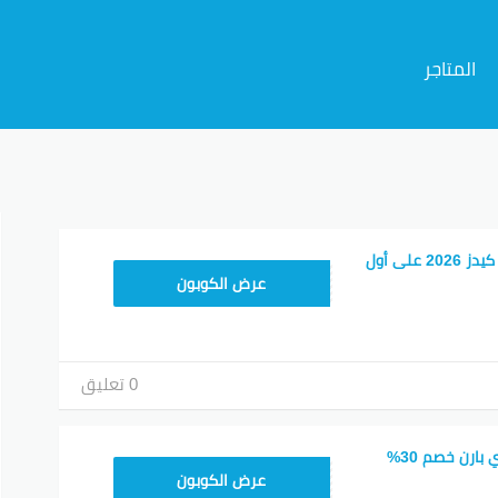
المتاجر
م
كود خصم بوتري بارن كيدز 2026 على أول
Z4HY
عرض الكوبون
0 تعليق
أقوى كود خصم بوتري بارن خصم 30%
Z4HY
عرض الكوبون