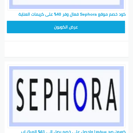
كود خصم موقع Sephora فعال وفر 40٪ على كريمات العناية
CX181
عرض الكوبون
كوبون صح سيفورا واحصل على خصم يصل إلى 61٪ الميك اب