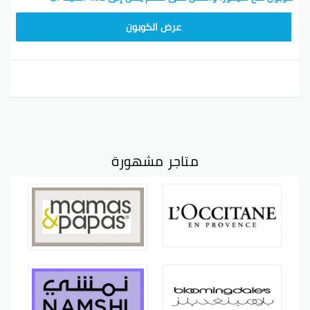
CX181
عرض الكوبون
متاجر مشهورة