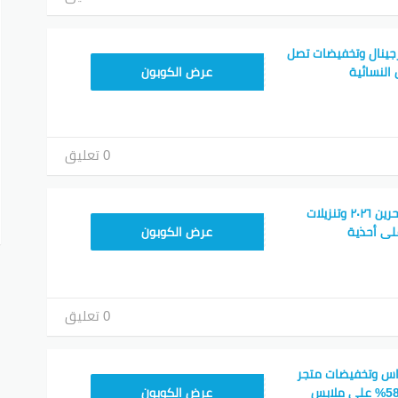
جينال وتخفيضات تصل
RAN203
عرض الكوبون
0 تعليق
كود خصم اديداس البحرين ٢٠٢٦ وتنزيلات
RAN123
يد عن 40% على أحذية
عرض الكوبون
0 تعليق
اس وتخفيضات متجر
X16
adidas تتجاوز فوق 58% على ملابس
عرض الكوبون