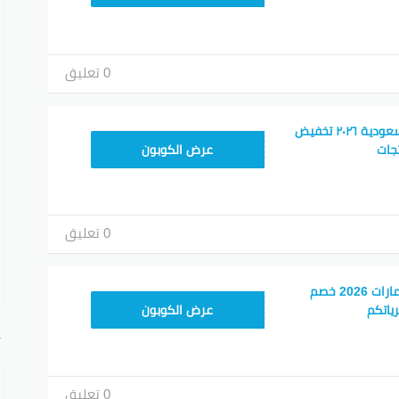
0 تعليق
كود خصم اديداس السعودية ٢٠٢٦ تخفيض
RAN203
جات
عرض الكوبون
0 تعليق
كود خصم اديداس الامارات 2026 خصم
RAN123
ياتكم
عرض الكوبون
أ
0 تعليق