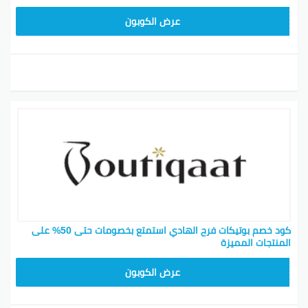
F53EADB4
عرض الكوبون
كود خصم بوتيكات فرح الهادي استمتع بخصومات حتى 50% على
المنتجات المميزة
F53EADB4
عرض الكوبون