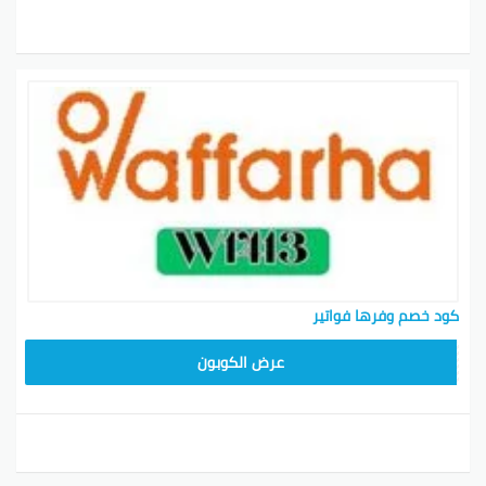
كود خصم وفرها فواتير
OFF21
عرض الكوبون