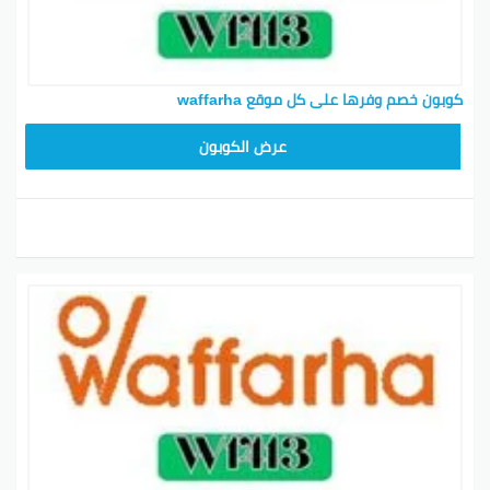
كوبون خصم وفرها على كل موقع waffarha
OFF21
عرض الكوبون