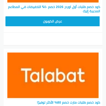
كود خصم طلبات أول اوردر 2026 خصم ٥٠٪ التخفيضات في المطاعم
المحببة إليك
FD20
عرض الكوبون
كود خصم طلبات مارت خصم 80% الأكثر توفيرًا