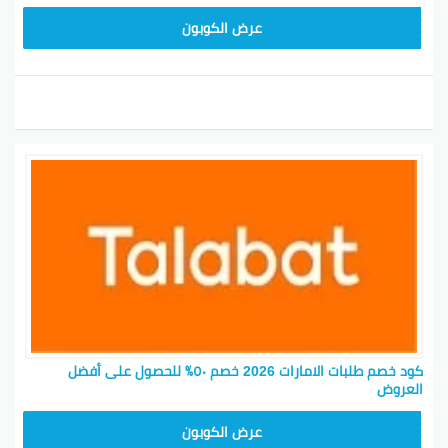
DD3
عرض الكوبون
كود خصم طلبات الامارات 2026 خصم ٥٠٪ للحصول على أفضل
العروض
DD3
عرض الكوبون