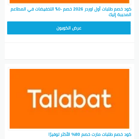
كود خصم طلبات أول اوردر 2026 خصم ٥٠٪ التخفيضات في المطاعم
المحببة إليك
FD20
عرض الكوبون
كود خصم طلبات مارت خصم 80% الأكثر توفيرًا