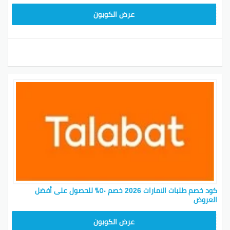
DD3
عرض الكوبون
كود خصم طلبات الامارات 2026 خصم ٥٠٪ للحصول على أفضل
العروض
DD3
عرض الكوبون