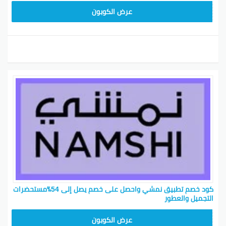
BKY5
عرض الكوبون
كود خصم تطبيق نمشي واحصل على خصم يصل إلى 54٪مستحضرات
التجميل والعطور
BKY5
عرض الكوبون