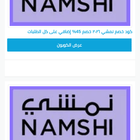
كود خصم نمشي ٢٠٢٦ خصم 45% إضافي على كل الطلبات
BKY5
عرض الكوبون