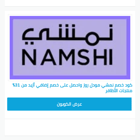
كود خصم نمشي مودل روز واحصل على خصم إضافي أزيد من 31٪
منتجات الأظافر
TRSS147
عرض الكوبون