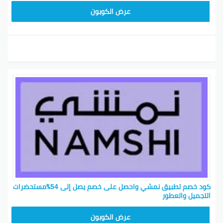
BKY5
عرض الكوبون
كود خصم تطبيق نمشي واحصل على خصم يصل إلى 54٪مستحضرات
التجميل والعطور
BKY5
عرض الكوبون