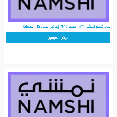
كود خصم نمشي ٢٠٢٦ خصم 45% إضافي على كل الطلبات
BKY5
عرض الكوبون