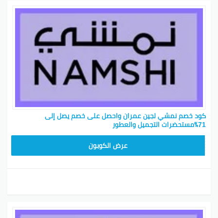
كود خصم نمشي لجين عمران واحصل على خصم يصل إلى
71٪مستحضرات التجميل والعطور
TRSS147
عرض الكوبون