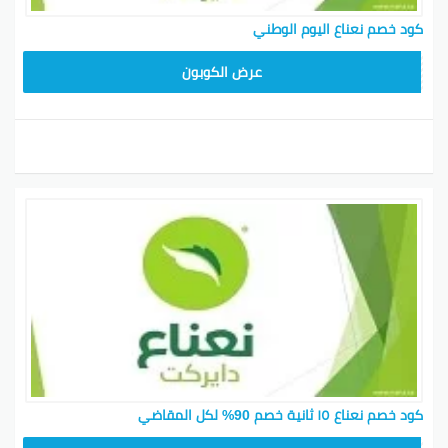
كود خصم نعناع اليوم الوطني
F85
عرض الكوبون
كود خصم نعناع ١٥ ثانية خصم 90% لكل المقاضي