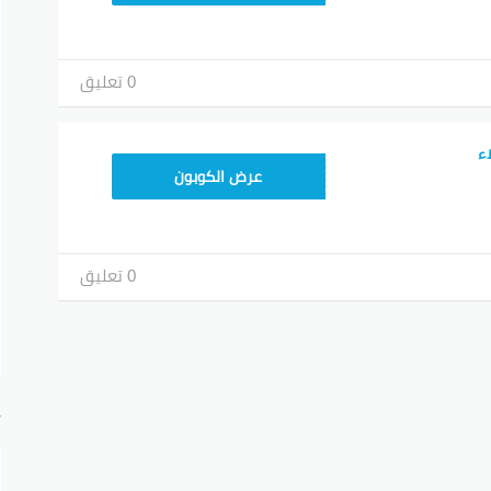
0 تعليق
ء
9637E048
عرض الكوبون
0 تعليق
أ