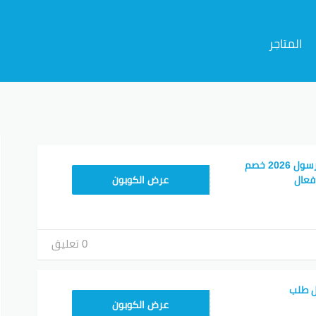
المتاجر
م
احدث كوبون خصم مرسول 2026 خصم
9637E048
عرض الكوبون
0 تعليق
ل طلب
9637E048
عرض الكوبون