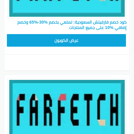
كود خصم فارفيتش السعودية: تمتعي بخصم %30-%65 وخصم
إضافي %10 على جميع المنتجات
NC15FF
عرض الكوبون