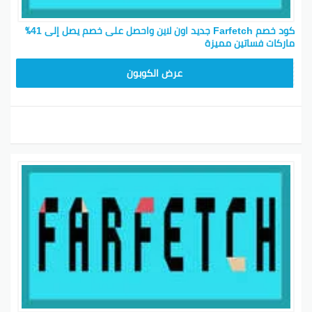
كود خصم Farfetch جديد اون لاين واحصل على خصم يصل إلى 41٪
ماركات فساتين مميزة
HONEY125
عرض الكوبون