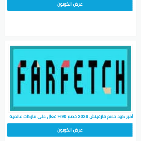
HONEY125
عرض الكوبون
أكبر كود خصم فارفيتش 2026 خصم 90% فعال على ماركات عالمية
NC10FF
عرض الكوبون