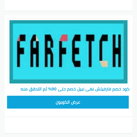
كود خصم فارفيتش نهى نبيل خصم حتى 90% ثم التحقق منه
HONEY125
عرض الكوبون