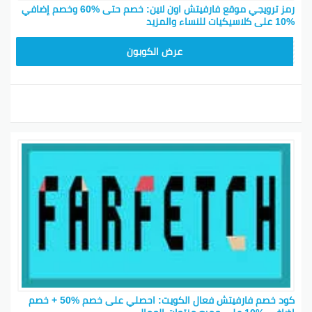
رمز ترويجي موقع فارفيتش اون لاين: خصم حتى %60 وخصم إضافي
%10 على كلاسيكيات للنساء والمزيد
HONEY125
عرض الكوبون
كود خصم فارفيتش فعال الكويت: احصلي على خصم %50 + خصم