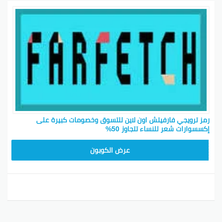
رمز ترويجي فارفيتش اون لاين للتسوق وخصومات كبيرة على
إكسسوارات شعر للنساء تتجاوز 50%
NC10FF
عرض الكوبون