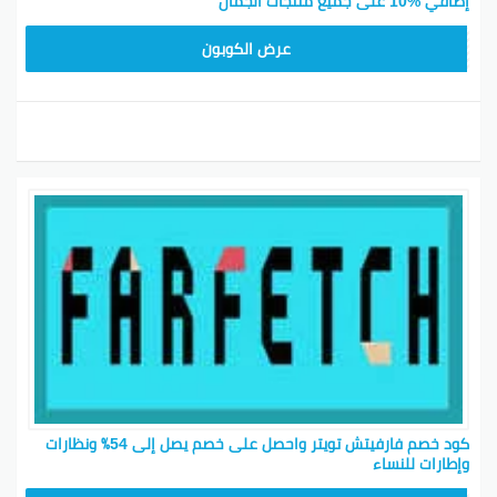
إضافي %10 على جميع منتجات الجمال
HONEY125
عرض الكوبون
كود خصم فارفيتش تويتر واحصل على خصم يصل إلى 54٪ ونظارات
وإطارات للنساء