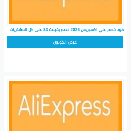
كود خصم علي اكسبريس 2026 خصم بقيمة 3$ على كل المشتريات
25GCC1
عرض الكوبون