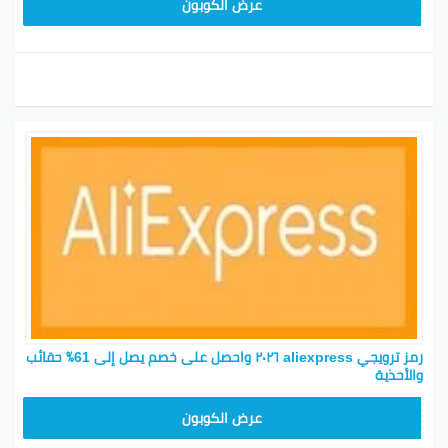
25GCC4
عرض الكوبون
رمز ترويجي aliexpress ٢٠٢٦ واحصل على خصم يصل إلى 61٪ حقائب
والأحذية
25GCC1
عرض الكوبون