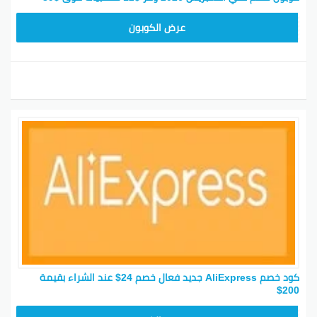
25GCC4
عرض الكوبون
كود خصم AliExpress جديد فعال خصم 24$ عند الشراء بقيمة
200$