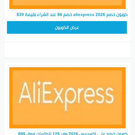
كوبون خصم aliexpress 2026 خصم 6$ عند الشراء بقيمة 39$
25GCC4
عرض الكوبون
كوبون خصم علي اكسبريس 2026 وفر $12 للطلبيات فوق $89