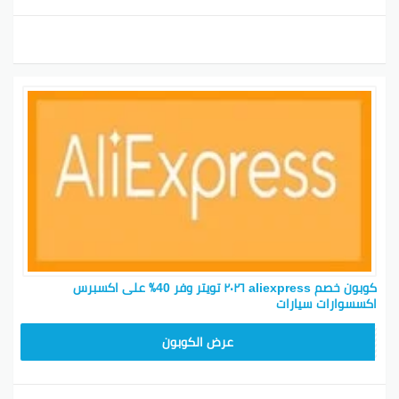
كوبون خصم aliexpress ٢٠٢٦ تويتر وفر 40٪ على اكسبرس
اكسسوارات سيارات
25GCC4
عرض الكوبون