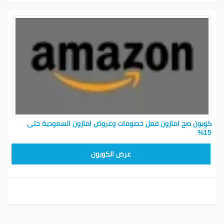
كوبون صح امازون فعل خصومات وعروض امازون السعودية حتى
15%
SAVE15
عرض الكوبون