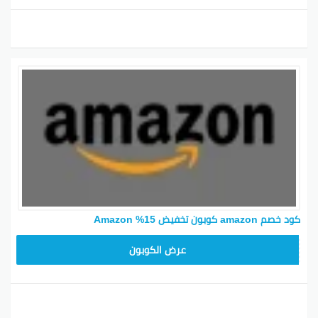
كود خصم amazon كوبون تخفيض 15% Amazon
SAVE15
عرض الكوبون