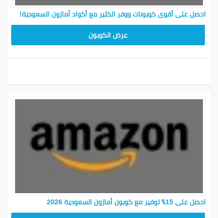
احصل على أقوى كوبونات ووفر الكثير مع أكواد أمازون السعودية!
SAVE15
عرض الكوبون
احصل على 15٪ توفير مع كوبون أمازون السعودية 2026