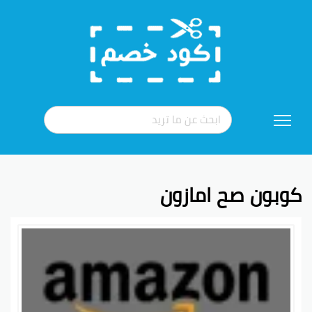
تخطي
إلى
المحتوى
كوبون صح امازون