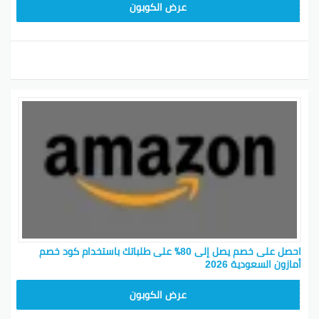
SAVE15
عرض الكوبون
احصل على خصم يصل إلى 80٪ على طلباتك باستخدام كود خصم
أمازون السعودية 2026
SAVE15
عرض الكوبون