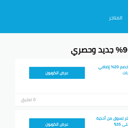
المتاجر
م
كوبون خصم شي ان خصم 20% إضافي
MEAF25
ات
عرض الكوبون
0 تعليق
ر تسوق من أحذية
MEAF25
 35٪
عرض الكوبون