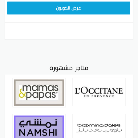
JLC32
عرض الكوبون
متاجر مشهورة