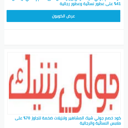
41٪ على عطور نسائية وعطور رجالية
CPJ15
عرض الكوبون
كود خصم جولي شيك المشاهير وتنزيلات ضخمة تتجاوز 70٪ على
ملابس النسائية والرجالية