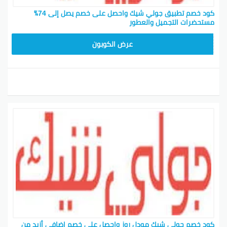
كود خصم تطبيق جولي شيك واحصل على خصم يصل إلى 74٪
مستحضرات التجميل والعطور
JLC32
عرض الكوبون
كود خصم جولي شيك مودل روز واحصل على خصم إضافي أزيد من