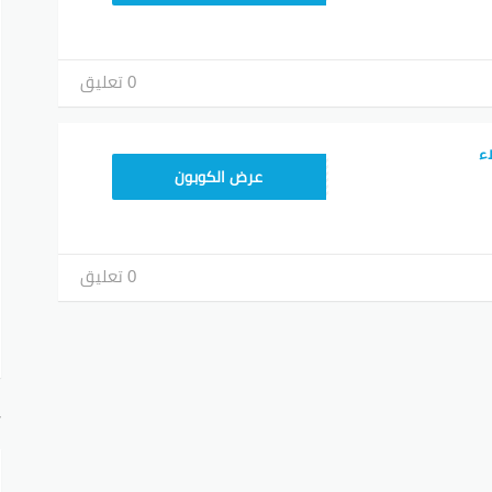
0 تعليق
ء
9637E048
عرض الكوبون
0 تعليق
أ