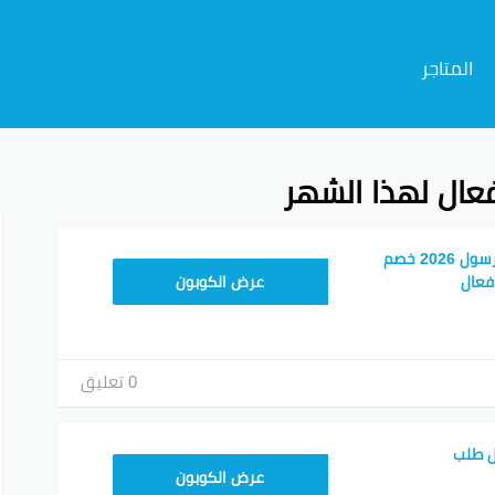
المتاجر
عال لهذا الشهر
م
احدث كوبون خصم مرسول 2026 خصم
9637E048
عرض الكوبون
0 تعليق
ل طلب
9637E048
عرض الكوبون