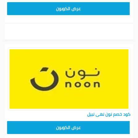
RRF24
عرض الكوبون
كود خصم نون نهى نبيل
RRF24
عرض الكوبون