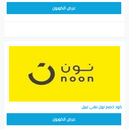
RRF24
عرض الكوبون
كود خصم نون نهى نبيل
RRF24
عرض الكوبون