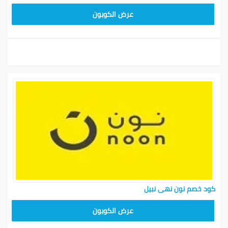
RRF24
عرض الكوبون
كود خصم نون نهى نبيل
RRF24
عرض الكوبون