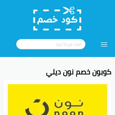
تخطي
إلى
المحتوى
كوبون خصم نون ديلي