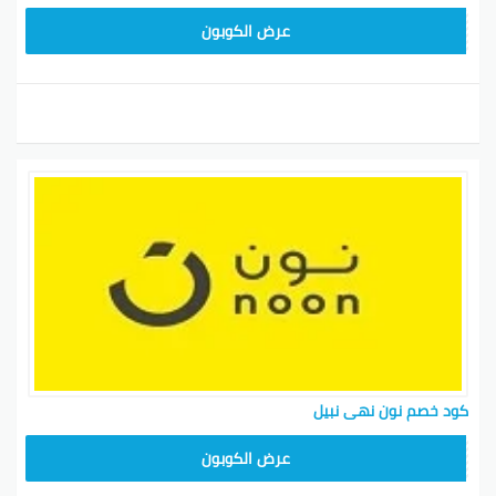
RRF24
عرض الكوبون
كود خصم نون نهى نبيل
RRF24
عرض الكوبون