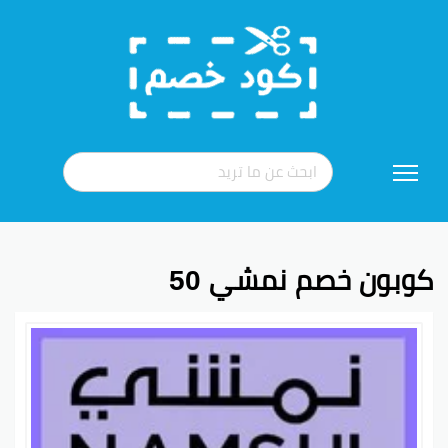
تخطي
إلى
المحتوى
كوبون خصم نمشي 50