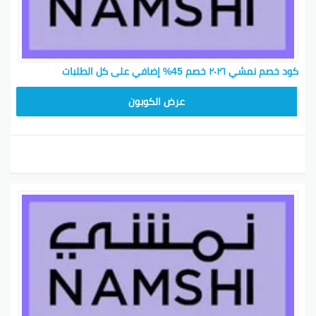
كود خصم نمشي ٢٠٢٦ خصم 45% إضافي على كل الطلبات
BKY5
عرض الكوبون