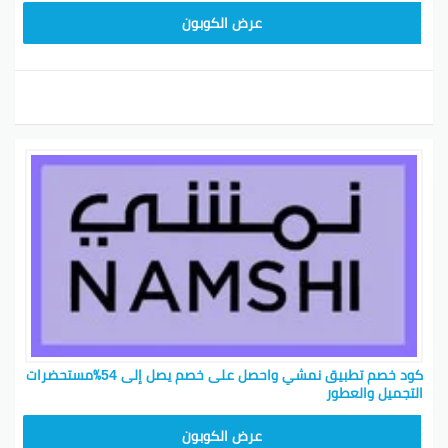
BKY5
عرض الكوبون
كود خصم تطبيق نمشي واحصل على خصم يصل إلى 54٪مستحضرات
التجميل والعطور
BKY5
عرض الكوبون