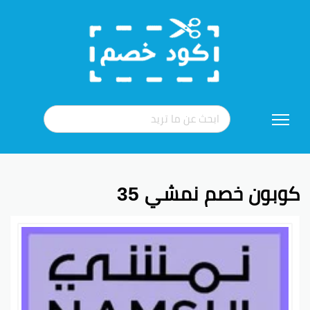
تخطي
إلى
المحتوى
كوبون خصم نمشي 35