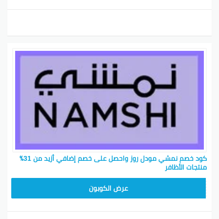
كود خصم نمشي مودل روز واحصل على خصم إضافي أزيد من 31٪
منتجات الأظافر
TRSS147
عرض الكوبون