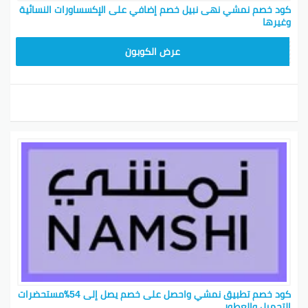
كود خصم نمشي نهى نبيل خصم إضافي على الإكسساورات النسائية
وغيرها
BKY5
عرض الكوبون
كود خصم تطبيق نمشي واحصل على خصم يصل إلى 54٪مستحضرات
التجميل والعطور