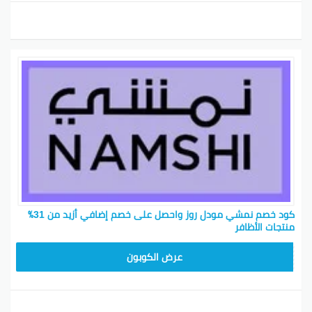
كود خصم نمشي مودل روز واحصل على خصم إضافي أزيد من 31٪
منتجات الأظافر
TRSS147
عرض الكوبون