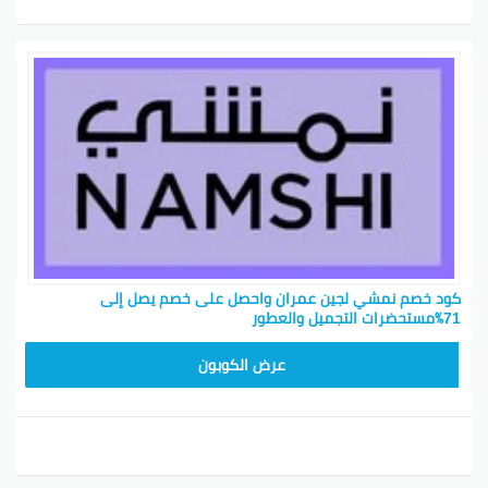
كود خصم نمشي لجين عمران واحصل على خصم يصل إلى
71٪مستحضرات التجميل والعطور
TRSS147
عرض الكوبون