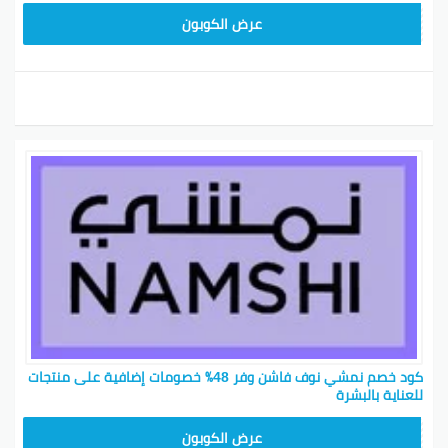
BKY5
عرض الكوبون
كود خصم نمشي نوف فاشن وفر 48٪ خصومات إضافية على منتجات
للعناية بالبشرة‎
BKY5
عرض الكوبون