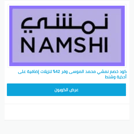
كود خصم نمشي محمد الموسى وفر 42٪ تنزيلات إضافية على
أحذية وشنط
TRSS147
عرض الكوبون