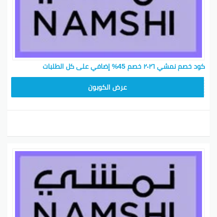
كود خصم نمشي ٢٠٢٦ خصم 45% إضافي على كل الطلبات
BKY5
عرض الكوبون