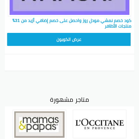
كود خصم نمشي مودل روز واحصل على خصم إضافي أزيد من 31٪
منتجات الأظافر
TRSS147
عرض الكوبون
متاجر مشهورة