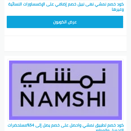
كود خصم نمشي نهى نبيل خصم إضافي على الإكسساورات النسائية
وغيرها
BKY5
عرض الكوبون
كود خصم تطبيق نمشي واحصل على خصم يصل إلى 54٪مستحضرات
التجميل والعطور