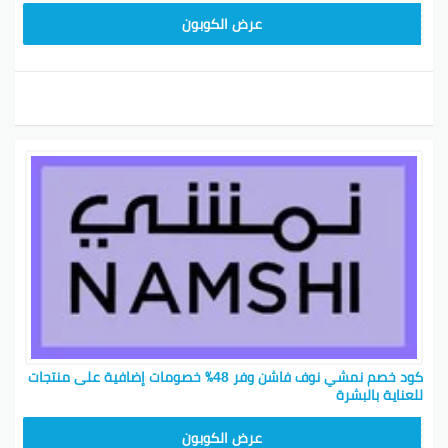
BKY5
عرض الكوبون
كود خصم نمشي نوف فاشن وفر 48٪ خصومات إضافية على منتجات
للعناية بالبشرة‎
BKY5
عرض الكوبون