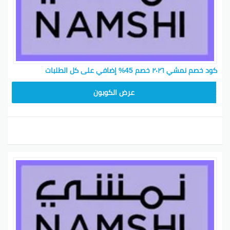
كود خصم نمشي ٢٠٢٦ خصم 45% إضافي على كل الطلبات
BKY5
عرض الكوبون