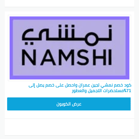
كود خصم نمشي لجين عمران واحصل على خصم يصل إلى
71٪مستحضرات التجميل والعطور
TRSS147
عرض الكوبون