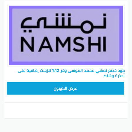
كود خصم نمشي محمد الموسى وفر 42٪ تنزيلات إضافية على
أحذية وشنط
TRSS147
عرض الكوبون