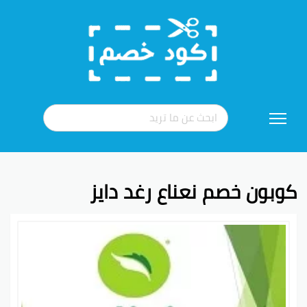
تخطي
إلى
المحتوى
كوبون خصم نعناع رغد دايز