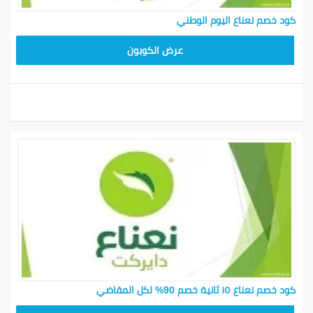
كود خصم نعناع اليوم الوطني
F85
عرض الكوبون
كود خصم نعناع ١٥ ثانية خصم 90% لكل المقاضي