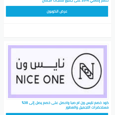
خصم إضافي %20 على جميع منتجات الجمال
ARB10
عرض الكوبون
كود خصم نايس ون ام صبا واحصل على خصم يصل إلى 38٪
مستحضرات التجميل والعطور