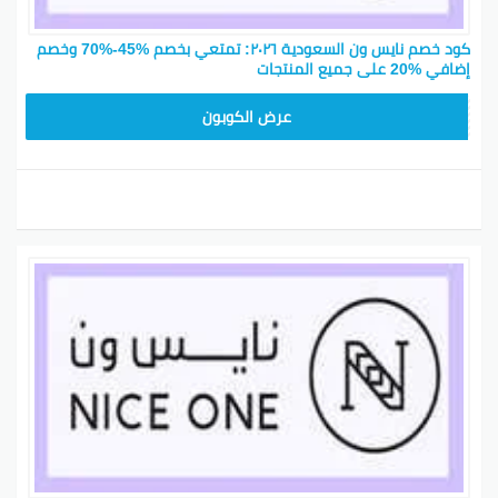
كود خصم نايس ون السعودية ٢٠٢٦: تمتعي بخصم %45-%70 وخصم
إضافي %20 على جميع المنتجات
ARB10
عرض الكوبون