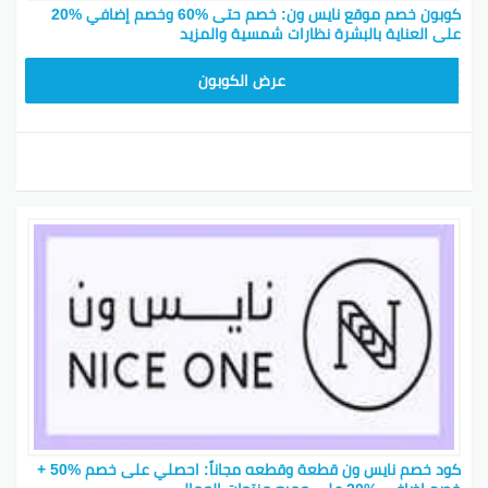
كوبون خصم موقع نايس ون: خصم حتى %60 وخصم إضافي %20
على العناية بالبشرة نظارات شمسية والمزيد
ARB11
عرض الكوبون
كود خصم نايس ون قطعة وقطعه مجاناً: احصلي على خصم %50 +