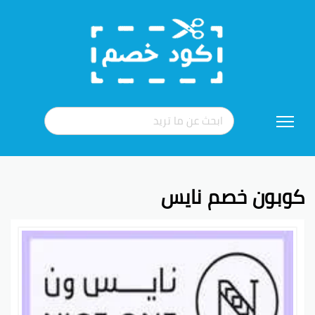
تخطي
إلى
المحتوى
كوبون خصم نايس