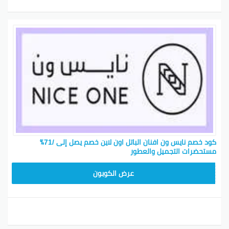
كود خصم نايس ون افنان الباتل اون لاين خصم يصل إلى /71٪
مستحضرات التجميل والعطور
ARB10
عرض الكوبون