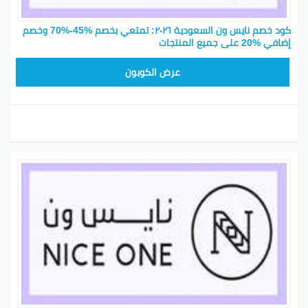
كود خصم نايس ون السعودية ٢٠٢٦: تمتعي بخصم %45-%70 وخصم
إضافي %20 على جميع المنتجات
ARB10
عرض الكوبون