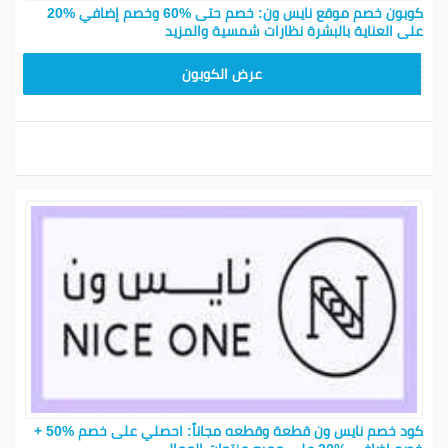
كوبون خصم موقع نايس ون: خصم حتى %60 وخصم إضافي %20
على العناية بالبشرة نظارات شمسية والمزيد
ARB11
عرض الكوبون
كود خصم نايس ون قطعة وقطعه مجاناً: احصلي على خصم %50 +