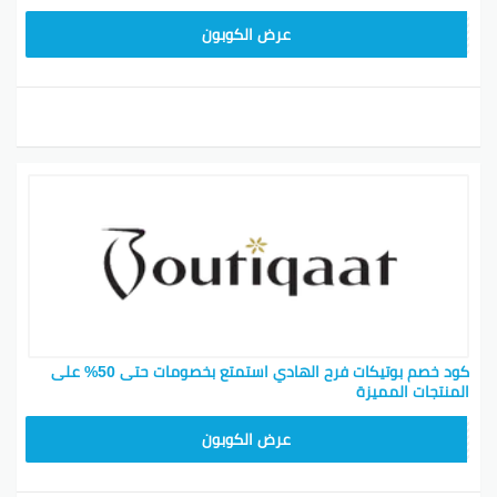
F53EADB4
عرض الكوبون
كود خصم بوتيكات فرح الهادي استمتع بخصومات حتى 50% على
المنتجات المميزة
F53EADB4
عرض الكوبون