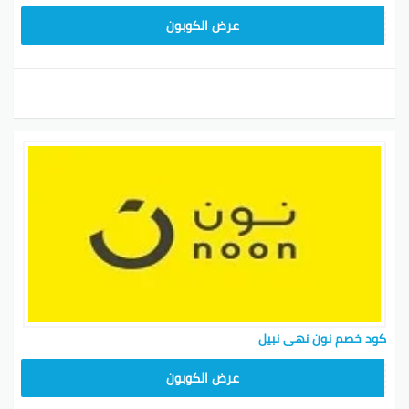
RRF24
عرض الكوبون
كود خصم نون نهى نبيل
RRF24
عرض الكوبون